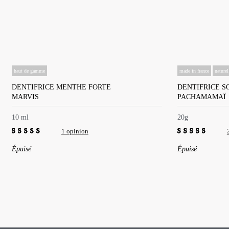
haut de gamme
made in france
naturel
DENTIFRICE MENTHE FORTE
DENTIFRICE S
MARVIS
PACHAMAMAÏ
10 ml
20g
1 opinion
5.00
out of 5
4.50
out of 5
Épuisé
Épuisé