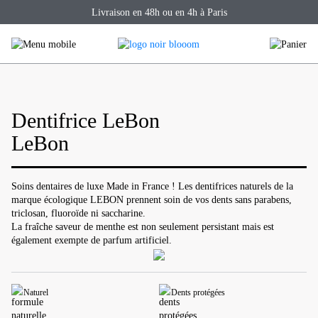
Skip
Livraison en 48h ou en 4h à Paris
to
content
Dentifrice LeBon
LeBon
Soins dentaires de luxe Made in France ! Les dentifrices naturels de la
marque écologique LEBON prennent soin de vos dents sans parabens,
triclosan, fluoroïde ni saccharine.
La fraîche saveur de menthe est non seulement persistant mais est
également exempte de parfum artificiel.
Naturel
Dents protégées