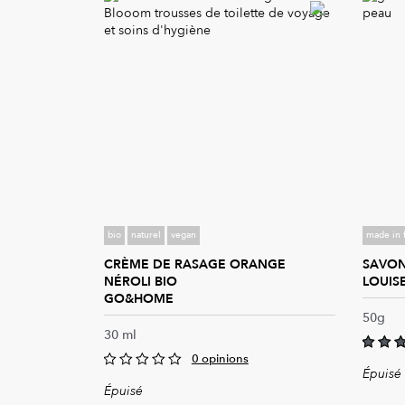
bio
naturel
vegan
made in 
CRÈME DE RASAGE ORANGE
SAVON
NÉROLI BIO
LOUIS
GO&HOME
50g
30 ml
0 opinions
5.00
ou
Épuisé
0
Épuisé
out