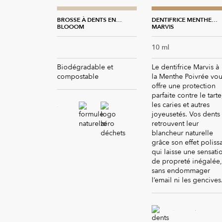
BROSSE À DENTS EN
DENTIFRICE MENTHE
BAMBOU NOIRE
BLOOOM
FORTE
MARVIS
⠀
10 ml
Biodégradable et
Le dentifrice Marvis à
compostable
la Menthe Poivrée vou
offre une protection
parfaite contre le tarte
les caries et autres
joyeusetés. Vos dents
retrouvent leur
blancheur naturelle
grâce son effet poliss
qui laisse une sensati
de propreté inégalée,
sans endommager
l’email ni les gencives