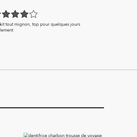
t of 5
kit tout mignon, top pour quelques jours
lement