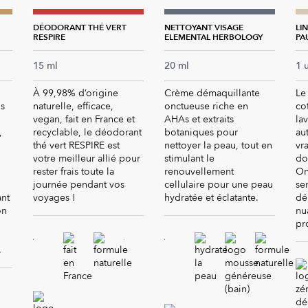
DÉODORANT THÉ VERT
NETTOYANT VISAGE
LI
RESPIRE
ELEMENTAL HERBOLOGY
PA
PA
15 ml
20 ml
1 
À 99,98% d’origine
Crème démaquillante
Le
s
naturelle, efficace,
onctueuse riche en
co
vegan, fait en France et
AHAs et extraits
la
,
recyclable, le déodorant
botaniques pour
aut
thé vert RESPIRE est
nettoyer la peau, tout en
vr
votre meilleur allié pour
stimulant le
do
rester frais toute la
renouvellement
On
journée pendant vos
cellulaire pour une peau
se
ant
voyages !
hydratée et éclatante.
dé
on
nu
pr
.