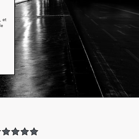
, et
de
t of 5