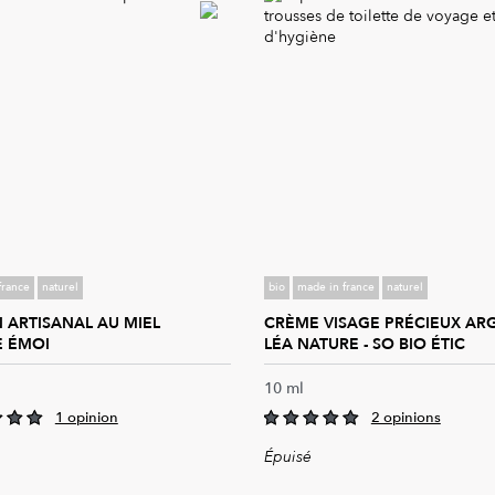
france
naturel
bio
made in france
naturel
 ARTISANAL AU MIEL
CRÈME VISAGE PRÉCIEUX AR
E ÉMOI
LÉA NATURE - SO BIO ÉTIC
10 ml
1 opinion
2 opinions
5.00
t of 5
out of 5
Épuisé