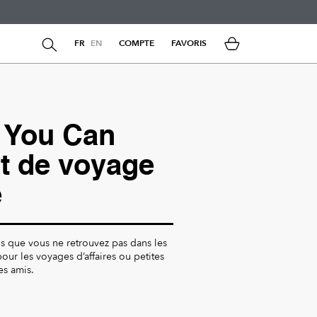
FR
EN
COMPTE
FAVORIS
f You Can
t de voyage
e
ns que vous ne retrouvez pas dans les
our les voyages d’affaires ou petites
es amis.