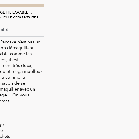
NGETTE LAVABLE
NCAKE
ULETTE ZÉRO DÉCHET
unité
 Pancake n’est pas un
ton démaquillant
vable comme les
res, il est
aiment très doux,
du et méga moelleux.
 a comme la
nsation de se
maquiller avec un
age… On vous
omet !