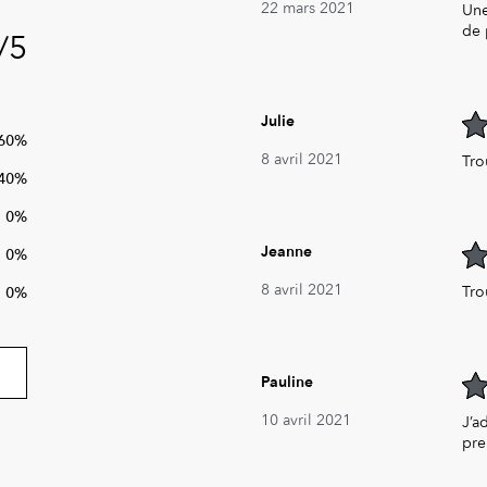
22 mars 2021
Une
de 
/5
Julie
60%
4
ou
8 avril 2021
Tro
40%
0%
Jeanne
0%
5
ou
8 avril 2021
Tro
0%
Pauline
5
ou
10 avril 2021
J’a
pre