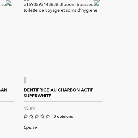
GAN
DENTIFRICE AU CHARBON ACTIF
SUPERWHITE
15 ml
0 opinions
0
Épuisé
out
of