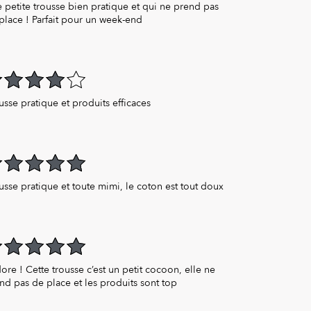
 petite trousse bien pratique et qui ne prend pas
place ! Parfait pour un week-end
t of 5
usse pratique et produits efficaces
t of 5
usse pratique et toute mimi, le coton est tout doux
t of 5
dore ! Cette trousse c’est un petit cocoon, elle ne
nd pas de place et les produits sont top