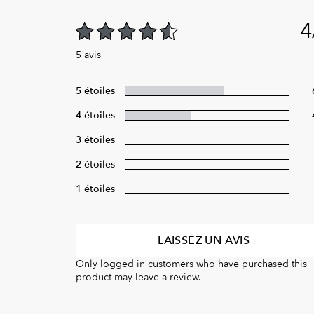
4
4.60
out of 5
5 avis
5 étoiles
4 étoiles
3 étoiles
2 étoiles
1 étoiles
LAISSEZ UN AVIS
Only logged in customers who have purchased this
product may leave a review.