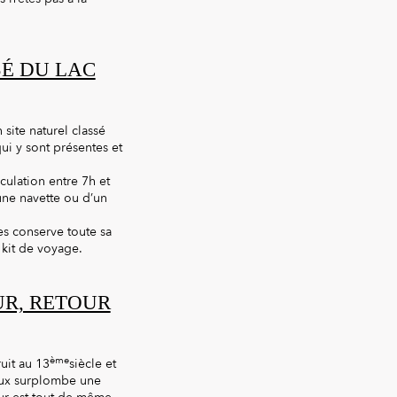
SÉ DU LAC
site naturel classé
i y sont présentes et
rculation entre 7h et
’une navette ou d’un
ses conserve toute sa
 kit de voyage.
UR, RETOUR
ème
uit au 13
siècle et
eux surplombe une