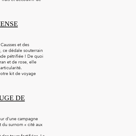
MENSE
s Causses et des
 ce dédale souterrain
ade pétrifiée ! De quoi
an et de rose, elle
rticularité.
votre kit de voyage
OUGE DE
cœur d’une campagne
t du surnom « cité aux