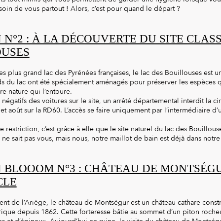
oin de vous partout ! Alors, c’est pour quand le départ ?
 N°2 : À LA DÉCOUVERTE DU SITE CLAS
OUSES
s plus grand lac des Pyrénées françaises, le lac des Bouillouses est un 
s du lac ont été spécialement aménagés pour préserver les espèces qu
re nature qui l’entoure.
 négatifs des voitures sur le site, un arrêté départemental interdit la ci
 et août sur la RD60. L’accès se faire uniquement par l’intermédiaire d
 restriction, c’est grâce à elle que le site naturel du lac des Bouillou
ne sait pas vous, mais nous, notre maillot de bain est déjà dans notre
N BLOOOM N°3 : CHÂTEAU DE MONTSÉG
CLE
nt de l’Ariège, le château de Montségur est un château cathare constr
ique depuis 1862. Cette forteresse bâtie au sommet d’un piton roch