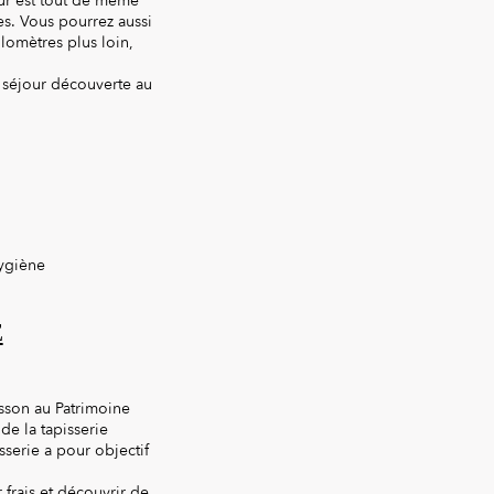
gur est tout de même
s. Vous pourrez aussi
lomètres plus loin,
 séjour découverte au
E
usson au Patrimoine
 de la tapisserie
sserie a pour objectif
 frais et découvrir de