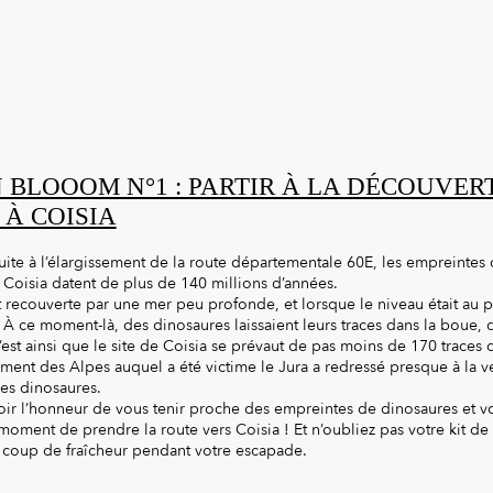
 BLOOOM N°1 : PARTIR À LA DÉCOUVER
À COISIA
ite à l’élargissement de la route départementale 60E, les empreintes
e Coisia datent de plus de 140 millions d’années.
t recouverte par une mer peu profonde, et lorsque le niveau était au 
 À ce moment-là, des dinosaures laissaient leurs traces dans la boue, qu
C’est ainsi que le site de Coisia se prévaut de pas moins de 170 traces
ement des Alpes auquel a été victime le Jura a redressé presque à la ve
les dinosaures.
voir l’honneur de vous tenir proche des empreintes de dinosaures et 
e moment de prendre la route vers Coisia ! Et n’oubliez pas votre kit 
 coup de fraîcheur pendant votre escapade.