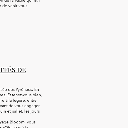
n de la Vache qui rit !
n de venir vous
IFFÉS DE
rsée des Pyrénées. En
anes. Et tenez-vous bien,
re à la légère, entre
avant de vous engager.
n et juillet, les jours
 voyage Blooom, vous
 n’êtes pas à la