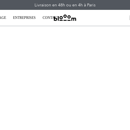
Livraison en 48h ou en 4h à Paris
AGE
ENTREPRISES
CONTACT
ns pour se déconfiner