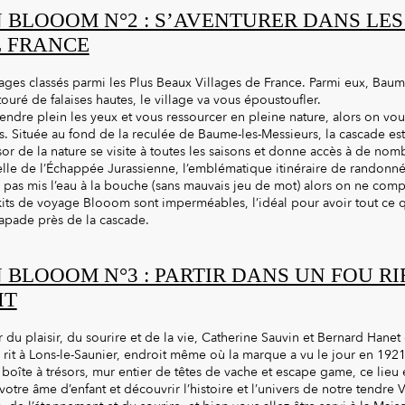
 BLOOOM N°2 : S’AVENTURER DANS LE
E FRANCE
ages classés parmi les Plus Beaux Villages de France. Parmi eux, Baum
ouré de falaises hautes, le village va vous époustoufler.
endre plein les yeux et vous ressourcer en pleine nature, alors on vou
. Située au fond de la reculée de Baume-les-Messieurs, la cascade est
sor de la nature se visite à toutes les saisons et donne accès à de n
e de l’Échappée Jurassienne, l’emblématique itinéraire de randonné
 pas mis l’eau à la bouche (sans mauvais jeu de mot) alors on ne comp
its de voyage Blooom sont imperméables, l’idéal pour avoir tout ce qu
apade près de la cascade.
 BLOOOM N°3 : PARTIR DANS UN FOU RI
IT
 du plaisir, du sourire et de la vie, Catherine Sauvin et Bernard Hanet
rit à Lons-le-Saunier, endroit même où la marque a vu le jour en 1921
t boîte à trésors, mur entier de têtes de vache et escape game, ce lieu
otre âme d’enfant et découvrir l’histoire et l’univers de notre tendre V