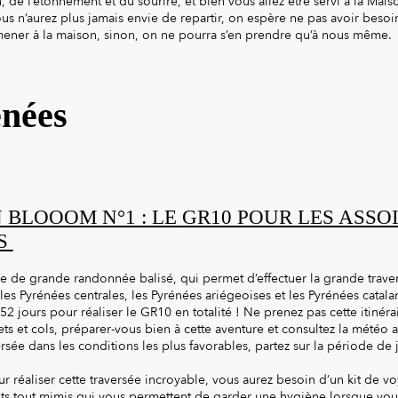
 de l’étonnement et du sourire, et bien vous allez être servi à la Maiso
ous n’aurez plus jamais envie de repartir, on espère ne pas avoir besoi
ener à la maison, sinon, on ne pourra s’en prendre qu’à nous même.
énées
 BLOOOM N°1 : LE GR10 POUR LES ASSO
S
re de grande randonnée balisé, qui permet d’effectuer la grande trave
se les Pyrénées centrales, les Pyrénées ariégeoises et les Pyrénées catal
52 jours pour réaliser le GR10 en totalité ! Ne prenez pas cette itinérai
s et cols, préparer-vous bien à cette aventure et consultez la météo 
ersée dans les conditions les plus favorables, partez sur la période de jui
ur réaliser cette traversée incroyable, vous aurez besoin d’un kit de
its tout mimis qui vous permettent de garder une hygiène lorsque vous