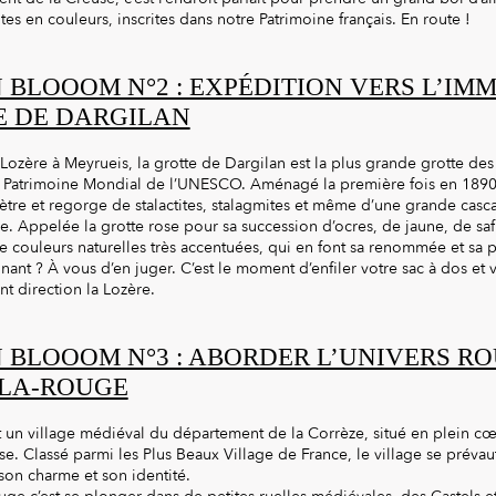
s en couleurs, inscrites dans notre Patrimoine français. En route !
 BLOOOM N°2 : EXPÉDITION VERS L’IM
E DE DARGILAN
 Lozère à Meyrueis, la grotte de Dargilan est la plus grande grotte de
 Patrimoine Mondial de l’UNESCO. Aménagé la première fois en 1890,
ètre et regorge de stalactites, stalagmites et même d’une grande casc
. Appelée la grotte rose pour sa succession d’ocres, de jaune, de safr
 couleurs naturelles très accentuées, qui en font sa renommée et sa pa
nant ? À vous d’en juger. C’est le moment d’enfiler votre sac à dos et 
t direction la Lozère.
 BLOOOM N°3 : ABORDER L’UNIVERS R
LA-ROUGE
 un village médiéval du département de la Corrèze, situé en plein 
se. Classé parmi les Plus Beaux Village de France, le village se prévau
 son charme et son identité.