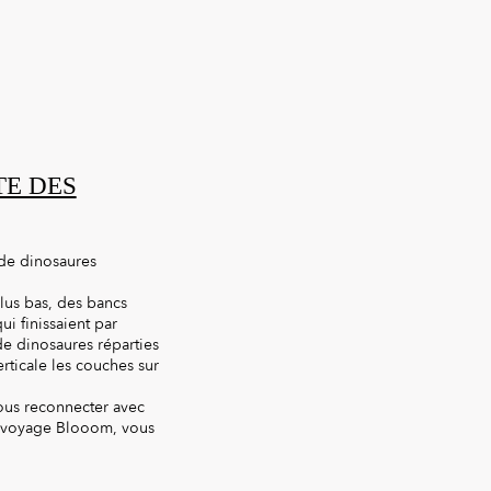
TE DES
 de dinosaures
plus bas, des bancs
i finissaient par
 de dinosaures réparties
rticale les couches sur
vous reconnecter avec
de voyage Blooom, vous