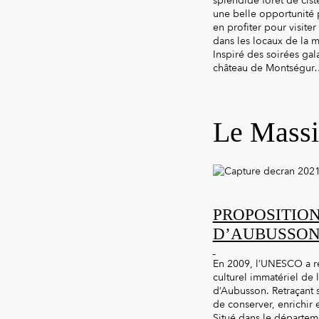
splendide forêt de cist
une belle opportunité 
en profiter pour visite
dans les locaux de la m
Inspiré des soirées gal
château de Montségur… 
Le Massi
PROPOSITION
D’AUBUSSO
En 2009, l’UNESCO a rev
culturel immatériel de l
d’Aubusson. Retraçant s
de conserver, enrichir
Situé dans le départeme