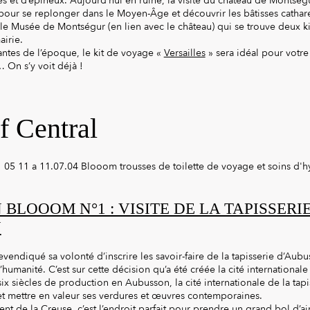
es et d’épineux. Aujourd’hui en ruine, la visite du château de Montsé
pour se replonger dans le Moyen-Âge et découvrir les bâtisses cathare
r le Musée de Montségur (en lien avec le château) qui se trouve deux ki
airie.
antes de l’époque, le kit de voyage «
Versailles
» sera idéal pour votre
On s’y voit déjà !
f Central
 BLOOOM N°1 : VISITE DE LA TAPISSERI
N
endiqué sa volonté d’inscrire les savoir-faire de la tapisserie d’Aub
’humanité. C’est sur cette décision qu’a été créée la cité internationale
ix siècles de production en Aubusson, la cité internationale de la tapi
 et mettre en valeur ses verdures et œuvres contemporaines.
nt de la Creuse, c’est l’endroit parfait pour prendre un grand bol d’air