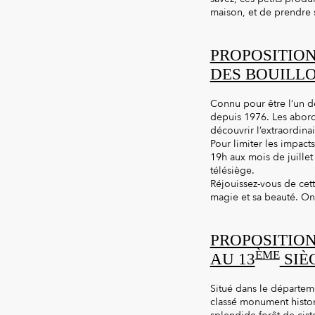
maison, et de prendre s
PROPOSITION
DES BOUILL
Connu pour être l’un de
depuis 1976. Les abord
découvrir l’extraordinai
Pour limiter les impacts
19h aux mois de juillet
télésiège.
Réjouissez-vous de cette
magie et sa beauté. On 
PROPOSITIO
ÈME
AU 13
SIÈ
Situé dans le départeme
classé monument histor