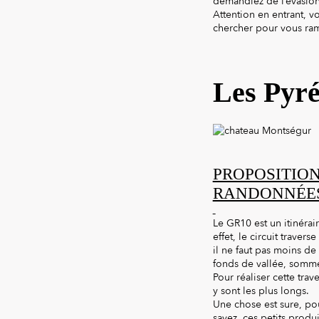
demandiez de l’évasion,
Attention en entrant, v
chercher pour vous ram
Les Pyr
PROPOSITION
RANDONNÉE
Le GR10 est un itinérai
effet, le circuit traver
il ne faut pas moins de 
fonds de vallée, sommet
Pour réaliser cette trav
y sont les plus longs.
Une chose est sure, po
savez, ces petits produ