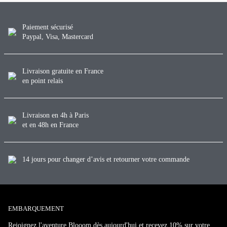
Paiement sécurisé
Paypal, Visa, Mastercard
Livraison gratuite en France
en point relais
Livraison en 4h à Paris
et en 48h en France
14 jours pour changer d’avis et retourner votre commande
EMBARQUEMENT
Rejoignez l'aventure Blooom dès aujourd'hui et recevez 10% sur votre