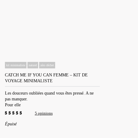
kit minimaliste
naturel
zéro déchet
CATCH ME IF YOU CAN FEMME – KIT DE
VOYAGE MINIMALISTE
Les douceurs oubliées quand vous êtes pressé. A ne
pas manquer.
Pour elle
5 opinions
4.60
out of 5
Épuisé