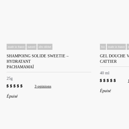
made in france
naturel
zéro déchet
bio
made in france
n
SHAMPOING SOLIDE SWEETIE –
GEL DOUCHE V
HYDRATANT
CATTIER
PACHAMAMAÏ
40 ml
25g
3 opinions
4.00
out of
Épuisé
4.67
out of 5
5
Épuisé