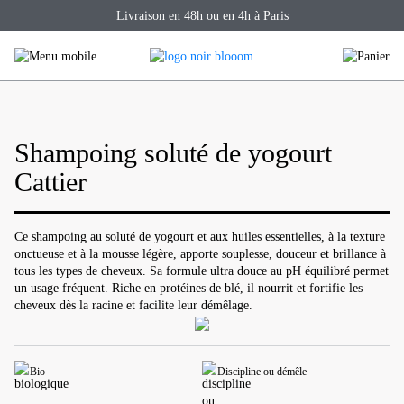
Skip
Livraison en 48h ou en 4h à Paris
to
content
Shampoing soluté de yogourt
Cattier
Ce shampoing au soluté de yogourt et aux huiles essentielles, à la texture
onctueuse et à la mousse légère, apporte souplesse, douceur et brillance à
tous les types de cheveux. Sa formule ultra douce au pH équilibré permet
un usage fréquent. Riche en protéines de blé, il nourrit et fortifie les
cheveux dès la racine et facilite leur démêlage.
Bio
Discipline ou démêle