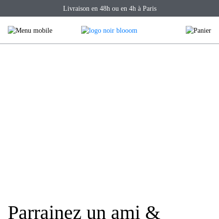
Skip
Livraison en 48h ou en 4h à Paris
to
content
Parrainez un ami &