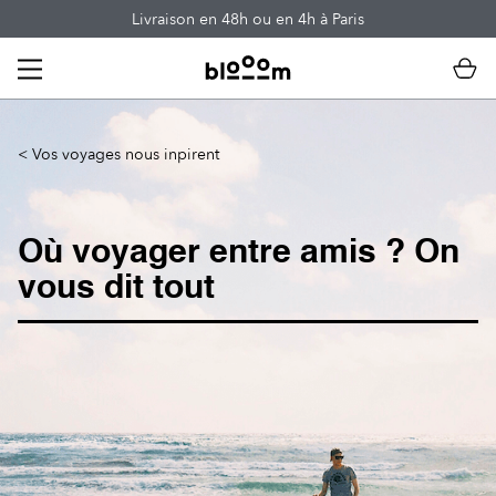
Skip
Livraison en 48h ou en 4h à Paris
to
content
< Vos voyages nous inpirent
Où voyager entre amis ? On
vous dit tout