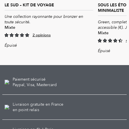
LE SUD – KIT DE VOYAGE
SOUS LES ÉTOI
MINIMALISTE
Une collection rayonnante pour bronzer en
toute sécurité.
Green, complet, e
Mixte
accessible (€). Ju
Mixte
2 opinions
4
5.00
out of 5
Épuisé
4.50
out of
Épuisé
5
Paiement sécurisé
Paypal, Visa, Mastercard
Livraison gratuite en France
en point relais