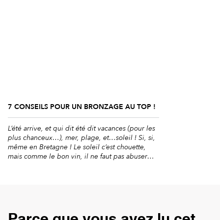
voyage, voici les critères à respecter pour
expérimenter l’écotourisme : Critère n°1 :
Partir […]
7 CONSEILS POUR UN BRONZAGE AU TOP !
L’été arrive, et qui dit été dit vacances (pour les
plus chanceux…), mer, plage, et…soleil ! Si, si,
même en Bretagne ! Le soleil c’est chouette,
mais comme le bon vin, il ne faut pas abuser
des bonnes choses. Et surtout, si on le connaît
mal, on en profitera peu. Pour que votre été se
passe à […]