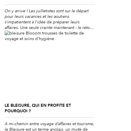
On y arrive ! Les juilletistes sont sur le départ
pour leurs vacances et les aoutiens
s’impatientent à l’idée de préparer leurs
affaires. Une seule crainte maintenant : le retour,
le moment où on se rend compte qu’on a abusé,
qu’on a trop mangé, trop bu et pas assez fait de
sport et en plus les vacances […]
LE BLEISURE, QUI EN PROFITE ET
POURQUOI ?
A mi-chemin entre voyage d’affaires et tourisme,
le Bleisure est un terme anglais, un mixte de