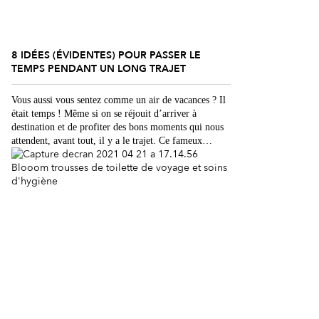
8 IDÉES (ÉVIDENTES) POUR PASSER LE
TEMPS PENDANT UN LONG TRAJET
Vous aussi vous sentez comme un air de vacances ? Il
était temps ! Même si on se réjouit d’arriver à
destination et de profiter des bons moments qui nous
attendent, avant tout, il y a le trajet. Ce fameux
voyage de quelques heures qui passe plus lentement
que la totalité de nos vacances. Eh bien rassurez-vous,
[…]