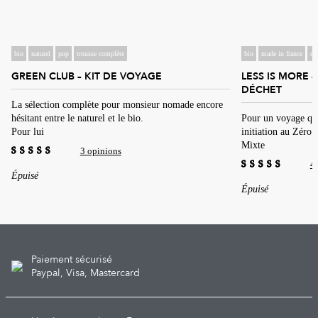
bio
naturel
pop
trousse complète
bio
made in france
na
GREEN CLUB – KIT DE VOYAGE
LESS IS MORE 
DÉCHET
La sélection complète pour monsieur nomade encore
hésitant entre le naturel et le bio.
Pour un voyage qui
Pour lui
initiation au Zéro
Mixte
3 opinions
4.67
4
out of 5
Épuisé
4.50
out of
Épuisé
5
Paiement sécurisé
Paypal, Visa, Mastercard