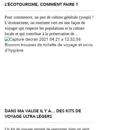
L’ÉCOTOURISME, COMMENT FAIRE ?
Pour commencer, un peu de culture générale (youpi) !
L’écotourisme, ou tourisme vert est une façon de
voyager qui respecte les populations et la culture
locale et qui contribue à la préservation de
l’environnement. Plus précisément, selon les
professionnels du voyage, voici les critères à respecter
pour expérimenter l’écotourisme : Critère n°1 :
Partir […]
DANS MA VALISE IL Y A… DES KITS DE
VOYAGE ULTRA LÉGERS
Un kit de voyage permet de regrouper dans un petit