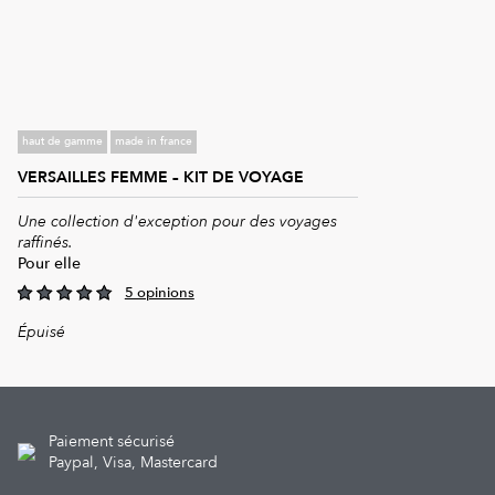
haut de gamme
made in france
VERSAILLES FEMME – KIT DE VOYAGE
Une collection d'exception pour des voyages
raffinés.
Pour elle
5 opinions
4.80
out of 5
Épuisé
Paiement sécurisé
Paypal, Visa, Mastercard