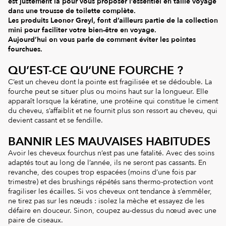
est justement là pour vous proposer l’essentiel en taille voyage
dans une trousse de toilette complète.
Les produits Leonor Greyl, font d’ailleurs partie de la collection
mini pour faciliter votre bien-être en voyage.
Aujourd’hui on vous parle de comment éviter les pointes
fourchues.
QU’EST-CE QU’UNE FOURCHE ?
C’est un cheveu dont la pointe est fragilisée et se dédouble. La
fourche peut se situer plus ou moins haut sur la longueur. Elle
apparaît lorsque la kératine, une protéine qui constitue le ciment
du cheveu, s’affaiblit et ne fournit plus son ressort au cheveu, qui
devient cassant et se fendille.
BANNIR LES MAUVAISES HABITUDES
Avoir les cheveux fourchus n’est pas une fatalité. Avec des soins
adaptés tout au long de l’année, ils ne seront pas cassants. En
revanche, des coupes trop espacées (moins d’une fois par
trimestre) et des brushings répétés sans thermo-protection vont
fragiliser les écailles. Si vos cheveux ont tendance à s’emmêler,
ne tirez pas sur les nœuds : isolez la mèche et essayez de les
défaire en douceur. Sinon, coupez au-dessus du nœud avec une
paire de ciseaux.