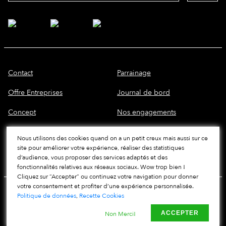
Contact
Parrainage
Offre Entreprises
Journal de bord
Concept
Nos engagements
Politique de données
CGV
Nous utilisons des cookies quand on a un petit creux mais aussi sur ce
site pour améliorer votre expérience, réaliser des statistiques
Conditions Générales
Mentions légales
d’audience, vous proposer des services adaptés et des
fonctionnalités relatives aux réseaux sociaux. Wow trop bien !
Cliquez sur “Accepter” ou continuez votre navigation pour donner
votre consentement et profiter d’une expérience personnalisée.
Politique de données
,
Recette Cookies
ACCEPTER
Non Merci!