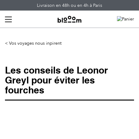
Skip
Livraison en 48h ou en 4h à Paris
to
content
< Vos voyages nous inpirent
Les conseils de Leonor
Greyl pour éviter les
fourches