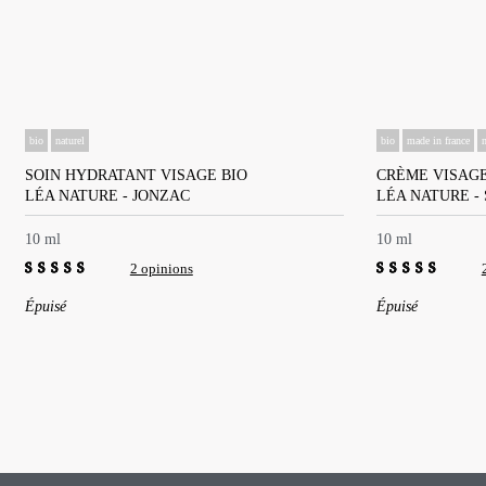
bio
naturel
bio
made in france
n
SOIN HYDRATANT VISAGE BIO
CRÈME VISAG
LÉA NATURE - JONZAC
LÉA NATURE - 
10 ml
10 ml
2 opinions
4.50
out of 5
5.00
out of 5
Épuisé
Épuisé