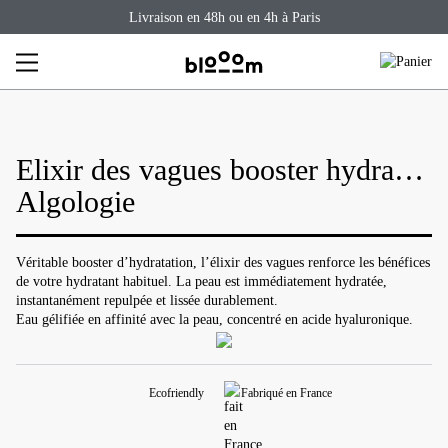
Skip
Livraison en 48h ou en 4h à Paris
to
content
Elixir des vagues booster hydra-
ressourçant
Algologie
Véritable booster d’hydratation, l’élixir des vagues renforce les bénéfices
de votre hydratant habituel. La peau est immédiatement hydratée,
instantanément repulpée et lissée durablement.
Eau gélifiée en affinité avec la peau, concentré en acide hyaluronique.
Ecofriendly
Fabriqué en France